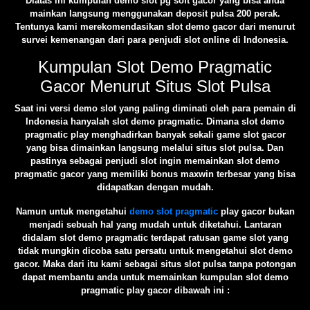
Diatas ini kumpulan demo slot pg soft gacor yang bisa anda
mainkan langsung menggunakan deposit pulsa 200 perak.
Tentunya kami merekomendasikan slot demo gacor dari menurut
survei kemenangan dari para penjudi slot online di Indonesia.
Kumpulan Slot Demo Pragmatic
Gacor Menurut Situs Slot Pulsa
Saat ini versi demo slot yang paling diminati oleh para pemain di
Indonesia hanyalah slot demo pragmatic. Dimana slot demo
pragmatic play menghadirkan banyak sekali game slot gacor
yang bisa dimainkan langsung melalui situs slot pulsa. Dan
pastinya sebagai penjudi slot ingin memainkan slot demo
pragmatic gacor yang memiliki bonus maxwin terbesar yang bisa
didapatkan dengan mudah.
Namun untuk mengetahui
demo slot pragmatic
play gacor bukan
menjadi sebuah hal yang mudah untuk diketahui. Lantaran
didalam slot demo pragmatic terdapat ratusan game slot yang
tidak mungkin dicoba satu persatu untuk mengetahui slot demo
gacor. Maka dari itu kami sebagai situs slot pulsa tanpa potongan
dapat membantu anda untuk memainkan kumpulan slot demo
pragmatic play gacor dibawah ini :