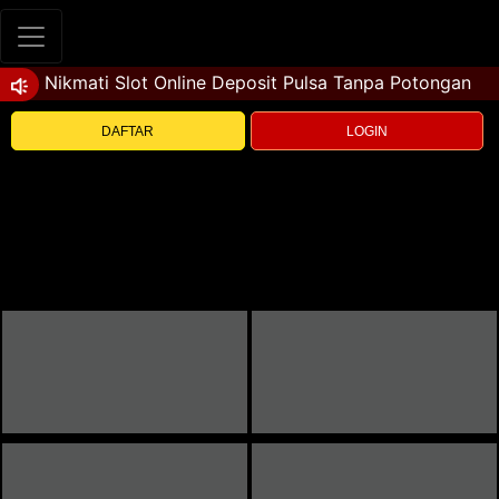
Nikmati Slot Online Deposit Pulsa Tanpa Potongan
DAFTAR
LOGIN