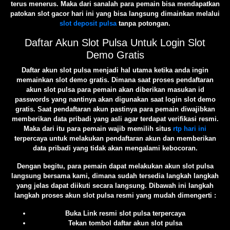
terus menerus. Maka dari sanalah para pemain bisa mendapatkan
patokan slot gacor hari ini yang bisa langsung dimainkan melalui
slot deposit pulsa
tanpa potongan.
Daftar Akun Slot Pulsa Untuk Login Slot
Demo Gratis
Daftar akun slot pulsa menjadi hal utama ketika anda ingin
memainkan slot demo gratis. Dimana saat proses pendaftaran
akun slot pulsa para pemain akan diberikan masukan id
passwords yang nantinya akan digunakan saat login slot demo
gratis. Saat pendaftaran akun pastinya para pemain diwajibkan
memberikan data pribadi yang asli agar terdapat verifikasi resmi.
Maka dari itu para pemain wajib memilih situs
rtp hari ini
terpercaya untuk melakukan pendaftaran akun dan memberikan
data pribadi yang tidak akan mengalami kebocoran.
Dengan begitu, para pemain dapat melakukan akun slot pulsa
langsung bersama kami, dimana sudah tersedia langkah langkah
yang jelas dapat diikuti secara langsung. Dibawah ini langkah
langkah proses akun slot pulsa resmi yang mudah dimengerti :
Buka Link resmi slot pulsa terpercaya
Tekan tombol daftar akun slot pulsa